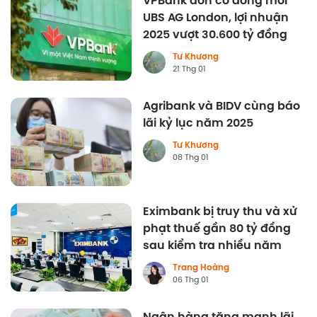
VPBank đón cổ đông mới
UBS AG London, lợi nhuận
2025 vượt 30.600 tỷ đồng
Tư Khương
21 Thg 01
Agribank và BIDV cùng báo
lãi kỷ lục năm 2025
Tư Khương
08 Thg 01
Eximbank bị truy thu và xử
phạt thuế gần 80 tỷ đồng
sau kiểm tra nhiều năm
Trang Hoàng
06 Thg 01
Ngân hàng tăng mạnh lãi