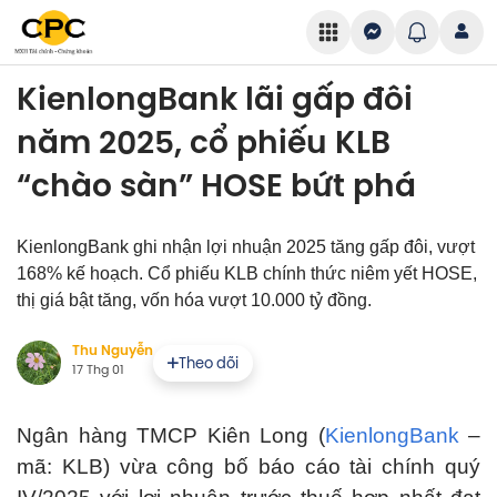
KienlongBank lãi gấp đôi
năm 2025, cổ phiếu KLB
“chào sàn” HOSE bứt phá
KienlongBank ghi nhận lợi nhuận 2025 tăng gấp đôi, vượt
168% kế hoạch. Cổ phiếu KLB chính thức niêm yết HOSE,
thị giá bật tăng, vốn hóa vượt 10.000 tỷ đồng.
Thu Nguyễn
Theo dõi
17 Thg 01
Ngân hàng TMCP Kiên Long (
KienlongBank
–
mã: KLB) vừa công bố báo cáo tài chính quý