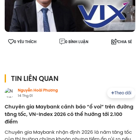
0 YÊU THÍCH
0 BÌNH LUẬN
CHIA SẺ
TIN LIÊN QUAN
Nguyễn Hoài Phương
Theo dõi
14 Thg 01
Chuyên gia Maybank cảnh báo “ổ voi” trên đường
tăng tốc, VN-Index 2026 có thể hướng tới 2.100
điểm
Chuyên gia Maybank nhận định 2026 là năm tăng tốc
của thị trường chứng khoán nhưng tiềm ẩn rủi ro nếu