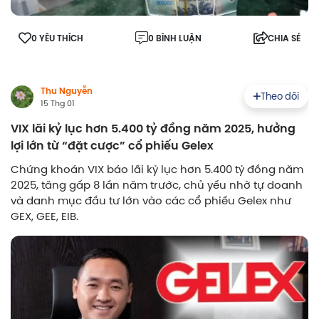
0 YÊU THÍCH
0 BÌNH LUẬN
CHIA SẺ
Thu Nguyễn
Theo dõi
15 Thg 01
VIX lãi kỷ lục hơn 5.400 tỷ đồng năm 2025, hưởng
lợi lớn từ “đặt cược” cổ phiếu Gelex
Chứng khoán VIX báo lãi kỷ lục hơn 5.400 tỷ đồng năm
2025, tăng gấp 8 lần năm trước, chủ yếu nhờ tự doanh
và danh mục đầu tư lớn vào các cổ phiếu Gelex như
GEX, GEE, EIB.