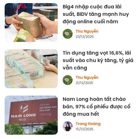
Big4 nhập cuộc đua lãi
suất, BIDV tăng mạnh huy
động online cuối năm
Thu Nguyễn
23/12/2025
Tín dụng tăng vọt 16,6%, lãi
suất vào chu kỳ tăng, tỷ giá
vẫn căng
Thu Nguyễn
21/12/2025
Nam Long hoàn tất chào
bán, 97% cổ phiếu được cổ
đông mua hết
Trang Hoàng
15/12/2025