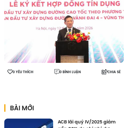
0 YÊU THÍCH
0 BÌNH LUẬN
CHIA SẺ
BÀI MỚI
ACB lãi quý IV/2025 giảm