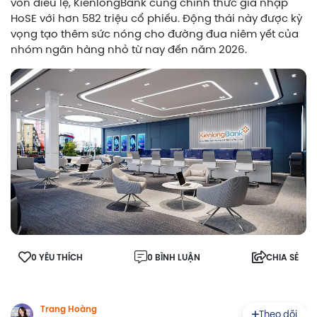
vốn điều lệ, KienlongBank cũng chính thức gia nhập
HoSE với hơn 582 triệu cổ phiếu. Động thái này được kỳ
vọng tạo thêm sức nóng cho đường đua niêm yết của
nhóm ngân hàng nhỏ từ nay đến năm 2026.
0 YÊU THÍCH
0 BÌNH LUẬN
CHIA SẺ
Trang Hoàng
Theo dõi