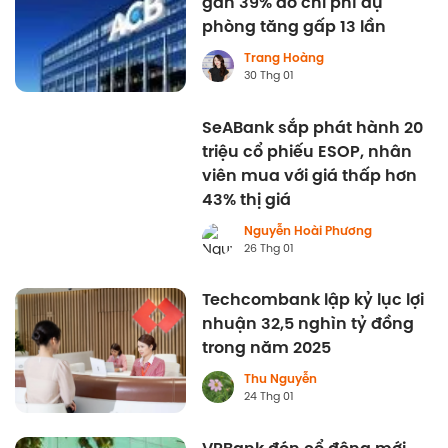
gần 39% do chi phí dự
phòng tăng gấp 13 lần
Trang Hoàng
30 Thg 01
SeABank sắp phát hành 20
triệu cổ phiếu ESOP, nhân
viên mua với giá thấp hơn
43% thị giá
Nguyễn Hoài Phương
26 Thg 01
Techcombank lập kỷ lục lợi
nhuận 32,5 nghìn tỷ đồng
trong năm 2025
Thu Nguyễn
24 Thg 01