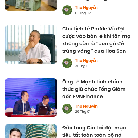
Thu Nguyễn
01 Thg 02
Chủ tịch Lê Phước Vũ đặt
cược vào bán lẻ khi tôn mạ
không còn là “con gà đẻ
trứng vàng” của Hoa Sen
Thu Nguyễn
31 Thg 01
Ông Lê Mạnh Linh chính
thức giữ chức Tổng Giám
đốc EVNFinance
Thu Nguyễn
29 Thg 01
Đức Long Gia Lai đặt mục
tiêu tất toán toàn bộ nợ