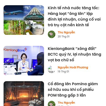
Kinh tế nhà nước tăng tốc:
Hàng loạt “ông lớn” lập
đỉnh lợi nhuận, củng cố vai
trò trụ cột nền kinh tế
Thu Nguyễn
20 Thg 01
KienlongBank “xông đất”
BCTC quý IV, lợi nhuận tăng
vọt ba chữ số
Nguyễn Hoài Phương
19 Thg 01
Cổ đông lớn Pomina giảm
sở hữu sau khi cổ phiếu
POM tăng gấp 3 lần
Thu Nguyễn