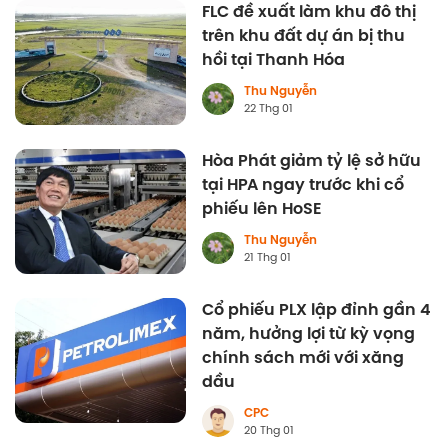
FLC đề xuất làm khu đô thị
trên khu đất dự án bị thu
hồi tại Thanh Hóa
Thu Nguyễn
22 Thg 01
Hòa Phát giảm tỷ lệ sở hữu
tại HPA ngay trước khi cổ
phiếu lên HoSE
Thu Nguyễn
21 Thg 01
Cổ phiếu PLX lập đỉnh gần 4
năm, hưởng lợi từ kỳ vọng
chính sách mới với xăng
dầu
CPC
20 Thg 01