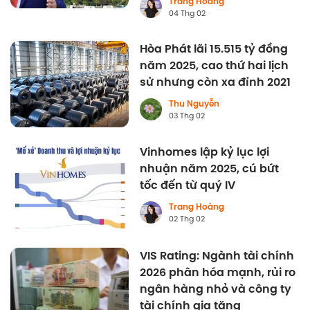
Trang Hoàng
04 Thg 02
Hòa Phát lãi 15.515 tỷ đồng
năm 2025, cao thứ hai lịch
sử nhưng còn xa đỉnh 2021
Thu Nguyễn
03 Thg 02
Vinhomes lập kỷ lục lợi
nhuận năm 2025, cú bứt
tốc đến từ quý IV
Trang Hoàng
02 Thg 02
VIS Rating: Ngành tài chính
2026 phân hóa mạnh, rủi ro
ngân hàng nhỏ và công ty
tài chính gia tăng