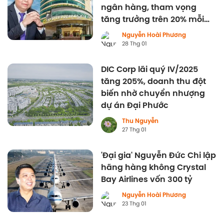
ngân hàng, tham vọng
tăng trưởng trên 20% mỗi
năm
Nguyễn Hoài Phương
28 Thg 01
DIC Corp lãi quý IV/2025
tăng 205%, doanh thu đột
biến nhờ chuyển nhượng
dự án Đại Phước
Thu Nguyễn
27 Thg 01
'Đại gia' Nguyễn Đức Chi lập
hãng hàng không Crystal
Bay Airlines vốn 300 tỷ
Nguyễn Hoài Phương
23 Thg 01