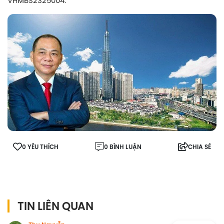
VHMBS2325004.
0 YÊU THÍCH
0 BÌNH LUẬN
CHIA SẺ
TIN LIÊN QUAN