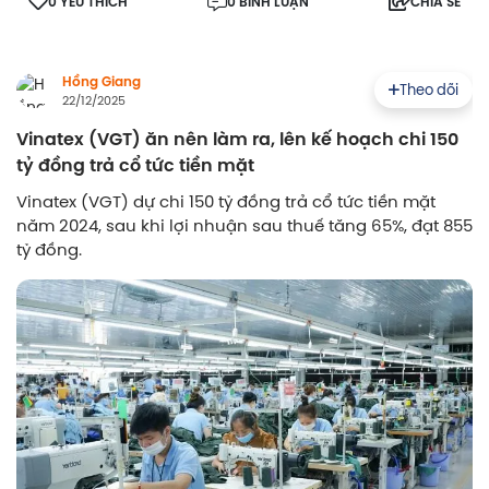
0 YÊU THÍCH
0 BÌNH LUẬN
CHIA SẺ
Hồng Giang
Theo dõi
22/12/2025
Vinatex (VGT) ăn nên làm ra, lên kế hoạch chi 150
tỷ đồng trả cổ tức tiền mặt
Vinatex (VGT) dự chi 150 tỷ đồng trả cổ tức tiền mặt
năm 2024, sau khi lợi nhuận sau thuế tăng 65%, đạt 855
tỷ đồng.