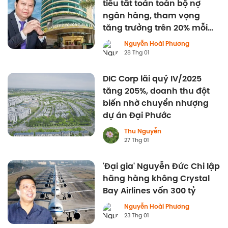
tiêu tất toán toàn bộ nợ
ngân hàng, tham vọng
tăng trưởng trên 20% mỗi
năm
Nguyễn Hoài Phương
28 Thg 01
DIC Corp lãi quý IV/2025
tăng 205%, doanh thu đột
biến nhờ chuyển nhượng
dự án Đại Phước
Thu Nguyễn
27 Thg 01
'Đại gia' Nguyễn Đức Chi lập
hãng hàng không Crystal
Bay Airlines vốn 300 tỷ
Nguyễn Hoài Phương
23 Thg 01