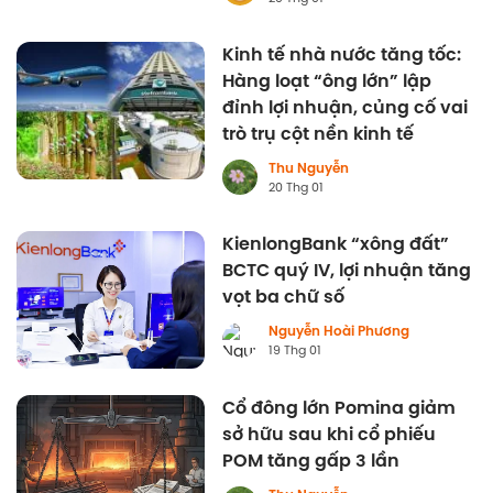
Kinh tế nhà nước tăng tốc:
Hàng loạt “ông lớn” lập
đỉnh lợi nhuận, củng cố vai
trò trụ cột nền kinh tế
Thu Nguyễn
20 Thg 01
KienlongBank “xông đất”
BCTC quý IV, lợi nhuận tăng
vọt ba chữ số
Nguyễn Hoài Phương
19 Thg 01
Cổ đông lớn Pomina giảm
sở hữu sau khi cổ phiếu
POM tăng gấp 3 lần