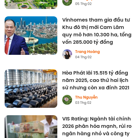
05 Thg 02
Vinhomes tham gia đầu tư
Khu đô thị mới Cam Lâm
quy mô hơn 10.300 ha, tổng
vốn 285.000 tỷ đồng
Trang Hoàng
04 Thg 02
Hòa Phát lãi 15.515 tỷ đồng
năm 2025, cao thứ hai lịch
sử nhưng còn xa đỉnh 2021
Thu Nguyễn
03 Thg 02
VIS Rating: Ngành tài chính
2026 phân hóa mạnh, rủi ro
ngân hàng nhỏ và công ty