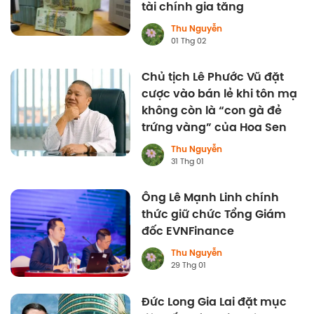
tài chính gia tăng
Thu Nguyễn
01 Thg 02
Chủ tịch Lê Phước Vũ đặt
cược vào bán lẻ khi tôn mạ
không còn là “con gà đẻ
trứng vàng” của Hoa Sen
Thu Nguyễn
31 Thg 01
Ông Lê Mạnh Linh chính
thức giữ chức Tổng Giám
đốc EVNFinance
Thu Nguyễn
29 Thg 01
Đức Long Gia Lai đặt mục