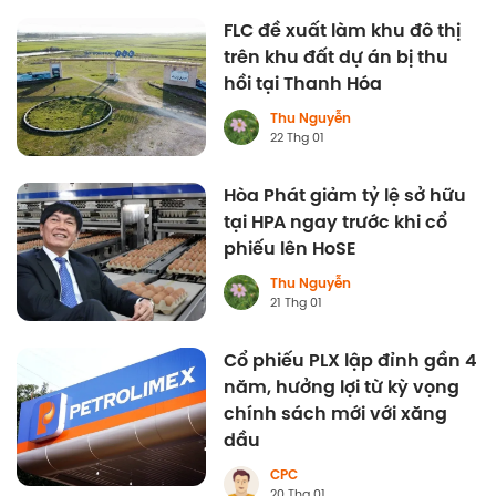
FLC đề xuất làm khu đô thị
trên khu đất dự án bị thu
hồi tại Thanh Hóa
Thu Nguyễn
22 Thg 01
Hòa Phát giảm tỷ lệ sở hữu
tại HPA ngay trước khi cổ
phiếu lên HoSE
Thu Nguyễn
21 Thg 01
Cổ phiếu PLX lập đỉnh gần 4
năm, hưởng lợi từ kỳ vọng
chính sách mới với xăng
dầu
CPC
20 Thg 01