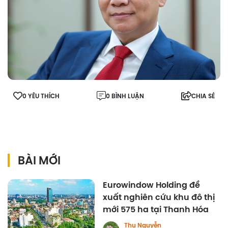
0 YÊU THÍCH
0 BÌNH LUẬN
CHIA SẺ
BÀI MỚI
Eurowindow Holding đề
xuất nghiên cứu khu đô thị
mới 575 ha tại Thanh Hóa
Thu Nguyễn