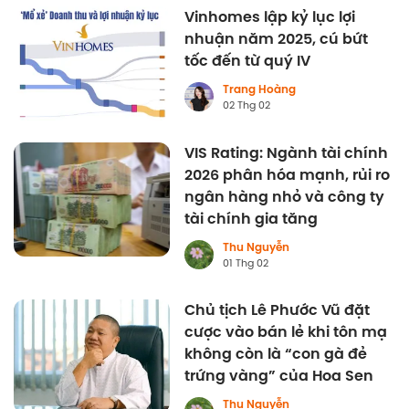
Vinhomes lập kỷ lục lợi
nhuận năm 2025, cú bứt
tốc đến từ quý IV
Trang Hoàng
02 Thg 02
VIS Rating: Ngành tài chính
2026 phân hóa mạnh, rủi ro
ngân hàng nhỏ và công ty
tài chính gia tăng
Thu Nguyễn
01 Thg 02
Chủ tịch Lê Phước Vũ đặt
cược vào bán lẻ khi tôn mạ
không còn là “con gà đẻ
trứng vàng” của Hoa Sen
Thu Nguyễn