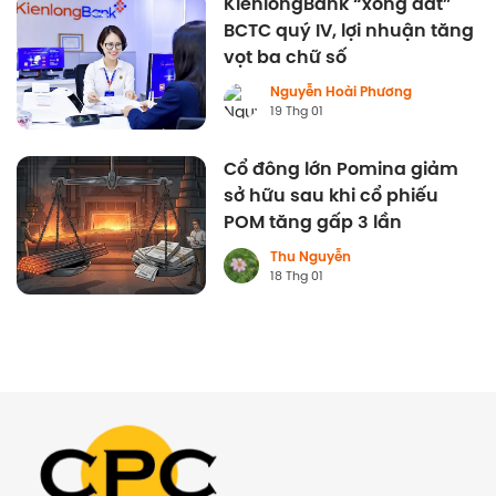
KienlongBank “xông đất”
BCTC quý IV, lợi nhuận tăng
vọt ba chữ số
Nguyễn Hoài Phương
19 Thg 01
Cổ đông lớn Pomina giảm
sở hữu sau khi cổ phiếu
POM tăng gấp 3 lần
Thu Nguyễn
18 Thg 01