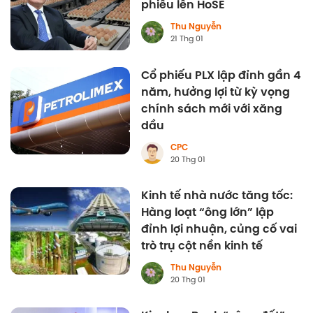
phiếu lên HoSE
Thu Nguyễn
21 Thg 01
Cổ phiếu PLX lập đỉnh gần 4
năm, hưởng lợi từ kỳ vọng
chính sách mới với xăng
dầu
CPC
20 Thg 01
Kinh tế nhà nước tăng tốc:
Hàng loạt “ông lớn” lập
đỉnh lợi nhuận, củng cố vai
trò trụ cột nền kinh tế
Thu Nguyễn
20 Thg 01