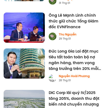
31 Thg 01
Ông Lê Mạnh Linh chính
thức giữ chức Tổng Giám
đốc EVNFinance
Thu Nguyễn
29 Thg 01
Đức Long Gia Lai đặt mục
tiêu tất toán toàn bộ nợ
ngân hàng, tham vọng
tăng trưởng trên 20% mỗi
năm
Nguyễn Hoài Phương
28 Thg 01
DIC Corp lãi quý IV/2025
tăng 205%, doanh thu đột
biến nhờ chuyển nhượng