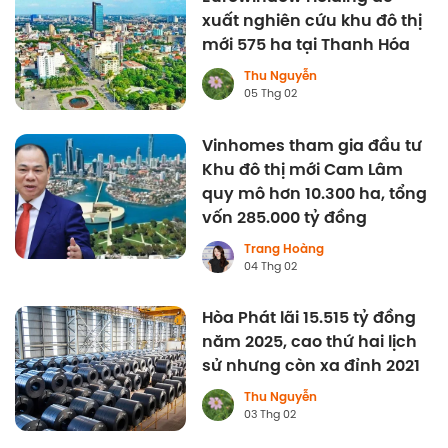
xuất nghiên cứu khu đô thị
mới 575 ha tại Thanh Hóa
Thu Nguyễn
05 Thg 02
Vinhomes tham gia đầu tư
Khu đô thị mới Cam Lâm
quy mô hơn 10.300 ha, tổng
vốn 285.000 tỷ đồng
Trang Hoàng
04 Thg 02
Hòa Phát lãi 15.515 tỷ đồng
năm 2025, cao thứ hai lịch
sử nhưng còn xa đỉnh 2021
Thu Nguyễn
03 Thg 02