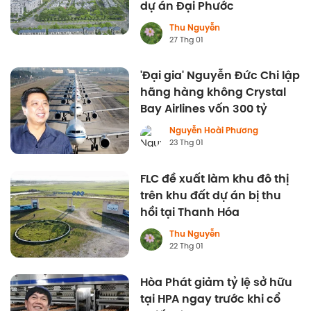
dự án Đại Phước
Thu Nguyễn
27 Thg 01
'Đại gia' Nguyễn Đức Chi lập
hãng hàng không Crystal
Bay Airlines vốn 300 tỷ
Nguyễn Hoài Phương
23 Thg 01
FLC đề xuất làm khu đô thị
trên khu đất dự án bị thu
hồi tại Thanh Hóa
Thu Nguyễn
22 Thg 01
Hòa Phát giảm tỷ lệ sở hữu
tại HPA ngay trước khi cổ