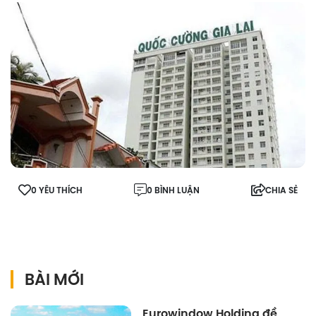
0 YÊU THÍCH
0 BÌNH LUẬN
CHIA SẺ
BÀI MỚI
Eurowindow Holding đề