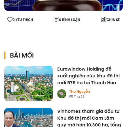
0 YÊU THÍCH
0 BÌNH LUẬN
CHIA SẺ
BÀI MỚI
Eurowindow Holding đề
xuất nghiên cứu khu đô thị
mới 575 ha tại Thanh Hóa
Thu Nguyễn
05 Thg 02
Vinhomes tham gia đầu tư
Khu đô thị mới Cam Lâm
quy mô hơn 10.300 ha, tổng