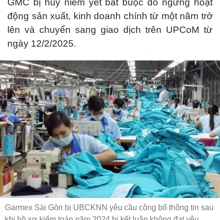
GMC bị hủy niêm yết bắt buộc do ngừng hoạt
động sản xuất, kinh doanh chính từ một năm trở
lên và chuyển sang giao dịch trên UPCoM từ
ngày 12/2/2025.
Garmex Sài Gòn bị UBCKNN yêu cầu công bố thông tin sau
khi hồ sơ kiểm toán năm 2024 bị kết luận không đạt yêu