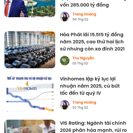
vốn 285.000 tỷ đồng
Trang Hoàng
04 Thg 02
Hòa Phát lãi 15.515 tỷ đồng
năm 2025, cao thứ hai lịch
sử nhưng còn xa đỉnh 2021
Thu Nguyễn
03 Thg 02
Vinhomes lập kỷ lục lợi
nhuận năm 2025, cú bứt
tốc đến từ quý IV
Trang Hoàng
02 Thg 02
VIS Rating: Ngành tài chính
2026 phân hóa mạnh, rủi ro