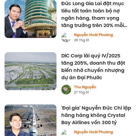
Đức Long Gia Lai đặt mục
tiêu tất toán toàn bộ nợ
ngân hàng, tham vọng
tăng trưởng trên 20% mỗi
năm
Nguyễn Hoài Phương
28 Thg 01
DIC Corp lãi quý IV/2025
tăng 205%, doanh thu đột
biến nhờ chuyển nhượng
dự án Đại Phước
Thu Nguyễn
27 Thg 01
'Đại gia' Nguyễn Đức Chi lập
hãng hàng không Crystal
Bay Airlines vốn 300 tỷ
Nguyễn Hoài Phương