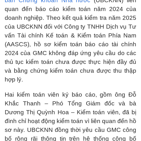
ban Chứng khoán Nhà nước
(UBCKNN) liên
quan đến báo cáo kiểm toán năm 2024 của
doanh nghiệp. Theo kết quả kiểm tra năm 2025
của UBCKNN đối với Công ty TNHH Dịch vụ Tư
vấn Tài chính Kế toán & Kiểm toán Phía Nam
(AASCS), hồ sơ kiểm toán báo cáo tài chính
2024 của GMC không đáp ứng yêu cầu do các
thủ tục kiểm toán chưa được thực hiện đầy đủ
và bằng chứng kiểm toán chưa được thu thập
hợp lý.
Hai kiểm toán viên ký báo cáo, gồm ông Đỗ
Khắc Thanh – Phó Tổng Giám đốc và bà
Dương Thị Quỳnh Hoa – Kiểm toán viên, đã bị
đình chỉ hoạt động kiểm toán vì liên quan đến hồ
sơ này. UBCKNN đồng thời yêu cầu GMC công
bố rộng rãi thông tin trên hệ thống công bố