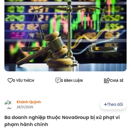
0 YÊU THÍCH
0 BÌNH LUẬN
CHIA SẺ
Khánh Quỳnh
Theo dõi
28/11/2025
Ba doanh nghiệp thuộc NovaGroup bị xử phạt vi
phạm hành chính