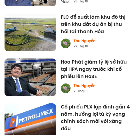
23 Thg 01
FLC đề xuất làm khu đô thị
trên khu đất dự án bị thu
hồi tại Thanh Hóa
Thu Nguyễn
22 Thg 01
Hòa Phát giảm tỷ lệ sở hữu
tại HPA ngay trước khi cổ
phiếu lên HoSE
Thu Nguyễn
21 Thg 01
Cổ phiếu PLX lập đỉnh gần 4
năm, hưởng lợi từ kỳ vọng
chính sách mới với xăng
dầu