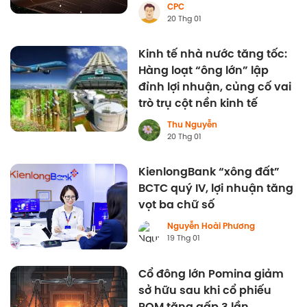
CPC
20 Thg 01
Kinh tế nhà nước tăng tốc:
Hàng loạt “ông lớn” lập
đỉnh lợi nhuận, củng cố vai
trò trụ cột nền kinh tế
Thu Nguyễn
20 Thg 01
KienlongBank “xông đất”
BCTC quý IV, lợi nhuận tăng
vọt ba chữ số
Nguyễn Hoài Phương
19 Thg 01
Cổ đông lớn Pomina giảm
sở hữu sau khi cổ phiếu
POM tăng gấp 3 lần