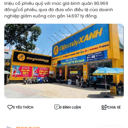
triệu cổ phiếu quỹ với mức giá bình quân 80.969
đồng/cổ phiếu, qua đó đưa vốn điều lệ của doanh
nghiệp giảm xuống còn gần 14.697 tỷ đồng.
0 YÊU THÍCH
0 BÌNH LUẬN
CHIA SẺ