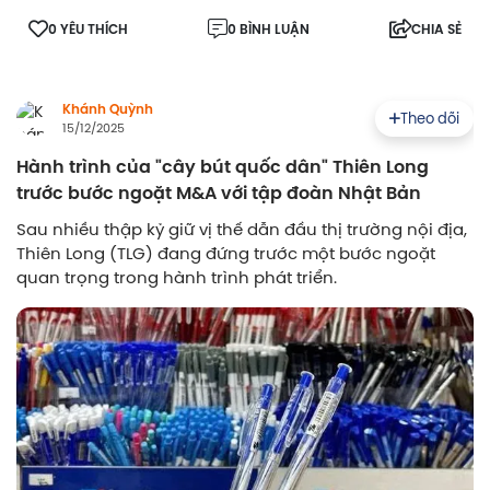
0 YÊU THÍCH
0 BÌNH LUẬN
CHIA SẺ
Khánh Quỳnh
Theo dõi
15/12/2025
Hành trình của "cây bút quốc dân" Thiên Long
trước bước ngoặt M&A với tập đoàn Nhật Bản
Sau nhiều thập kỷ giữ vị thế dẫn đầu thị trường nội địa,
Thiên Long (TLG) đang đứng trước một bước ngoặt
quan trọng trong hành trình phát triển.