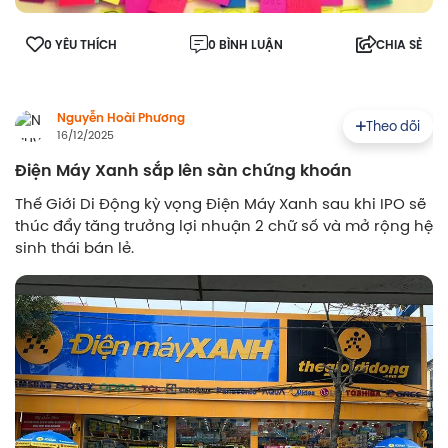
0 YÊU THÍCH
0 BÌNH LUẬN
CHIA SẺ
Nguyễn Hoài Phương
Theo dõi
16/12/2025
Điện Máy Xanh sắp lên sàn chứng khoán
Thế Giới Di Động kỳ vọng Điện Máy Xanh sau khi IPO sẽ
thúc đẩy tăng trưởng lợi nhuận 2 chữ số và mở rộng hệ
sinh thái bán lẻ.