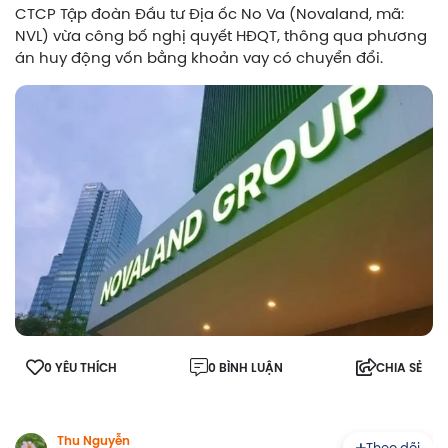
CTCP Tập đoàn Đầu tư Địa ốc No Va (Novaland, mã:
NVL) vừa công bố nghị quyết HĐQT, thông qua phương
án huy động vốn bằng khoản vay có chuyển đổi.
0 YÊU THÍCH
0 BÌNH LUẬN
CHIA SẺ
Thu Nguyễn