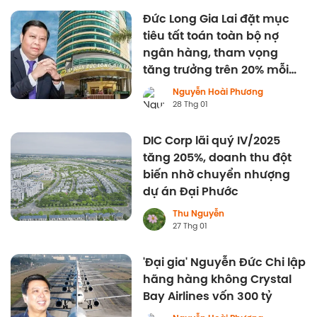
Đức Long Gia Lai đặt mục
tiêu tất toán toàn bộ nợ
ngân hàng, tham vọng
tăng trưởng trên 20% mỗi
năm
Nguyễn Hoài Phương
28 Thg 01
DIC Corp lãi quý IV/2025
tăng 205%, doanh thu đột
biến nhờ chuyển nhượng
dự án Đại Phước
Thu Nguyễn
27 Thg 01
'Đại gia' Nguyễn Đức Chi lập
hãng hàng không Crystal
Bay Airlines vốn 300 tỷ