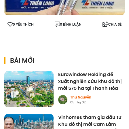
0 YÊU THÍCH
0 BÌNH LUẬN
CHIA SẺ
BÀI MỚI
Eurowindow Holding đề
xuất nghiên cứu khu đô thị
mới 575 ha tại Thanh Hóa
Thu Nguyễn
05 Thg 02
Vinhomes tham gia đầu tư
Khu đô thị mới Cam Lâm