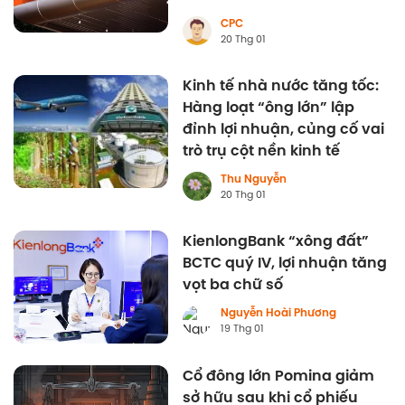
CPC
20 Thg 01
Kinh tế nhà nước tăng tốc:
Hàng loạt “ông lớn” lập
đỉnh lợi nhuận, củng cố vai
trò trụ cột nền kinh tế
Thu Nguyễn
20 Thg 01
KienlongBank “xông đất”
BCTC quý IV, lợi nhuận tăng
vọt ba chữ số
Nguyễn Hoài Phương
19 Thg 01
Cổ đông lớn Pomina giảm
sở hữu sau khi cổ phiếu