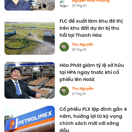
Nguyễn Hoài Phương
23 Thg 01
FLC đề xuất làm khu đô thị
trên khu đất dự án bị thu
hồi tại Thanh Hóa
Thu Nguyễn
22 Thg 01
Hòa Phát giảm tỷ lệ sở hữu
tại HPA ngay trước khi cổ
phiếu lên HoSE
Thu Nguyễn
21 Thg 01
Cổ phiếu PLX lập đỉnh gần 4
năm, hưởng lợi từ kỳ vọng
chính sách mới với xăng
dầu