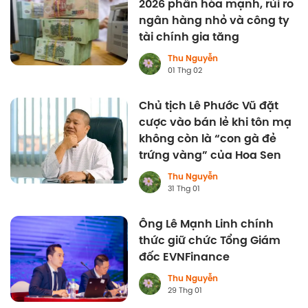
2026 phân hóa mạnh, rủi ro
ngân hàng nhỏ và công ty
tài chính gia tăng
Thu Nguyễn
01 Thg 02
Chủ tịch Lê Phước Vũ đặt
cược vào bán lẻ khi tôn mạ
không còn là “con gà đẻ
trứng vàng” của Hoa Sen
Thu Nguyễn
31 Thg 01
Ông Lê Mạnh Linh chính
thức giữ chức Tổng Giám
đốc EVNFinance
Thu Nguyễn
29 Thg 01