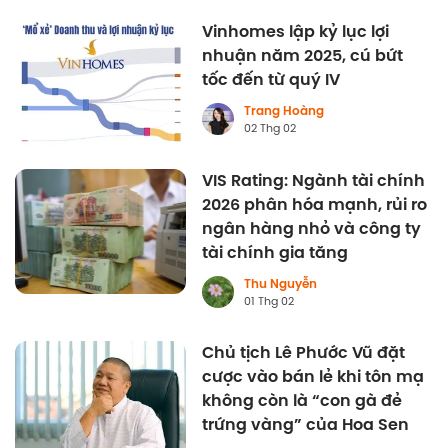
Vinhomes lập kỷ lục lợi
nhuận năm 2025, cú bứt
tốc đến từ quý IV
Trang Hoàng
02 Thg 02
VIS Rating: Ngành tài chính
2026 phân hóa mạnh, rủi ro
ngân hàng nhỏ và công ty
tài chính gia tăng
Thu Nguyễn
01 Thg 02
Chủ tịch Lê Phước Vũ đặt
cược vào bán lẻ khi tôn mạ
không còn là “con gà đẻ
trứng vàng” của Hoa Sen