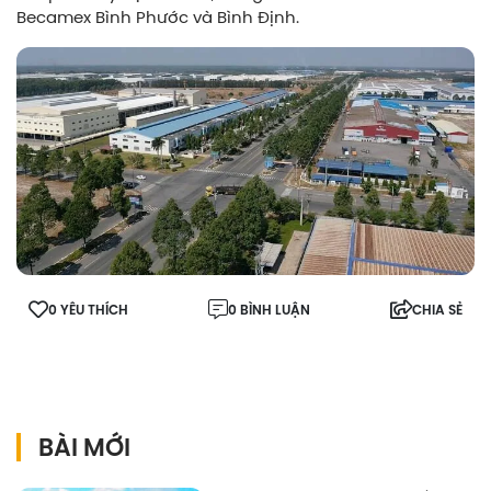
Becamex Bình Phước và Bình Định.
0 YÊU THÍCH
0 BÌNH LUẬN
CHIA SẺ
BÀI MỚI