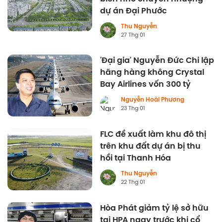
dự án Đại Phước
Thu Nguyễn
27 Thg 01
'Đại gia' Nguyễn Đức Chi lập
hãng hàng không Crystal
Bay Airlines vốn 300 tỷ
Nguyễn Hoài Phương
23 Thg 01
FLC đề xuất làm khu đô thị
trên khu đất dự án bị thu
hồi tại Thanh Hóa
Thu Nguyễn
22 Thg 01
Hòa Phát giảm tỷ lệ sở hữu
tại HPA ngay trước khi cổ