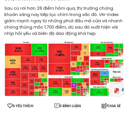
Sau cú rơi hơn 28 điểm hôm qua, thị trường chứng
khoán sáng nay tiếp tục chìm trong sắc đỏ. VN-Index
giảm mạnh ngay từ những phút đầu mở cửa và nhanh
chóng thủng mốc 1.700 điểm, dù sau đó xuất hiện vài
nhịp hồi yếu và biên độ dao động khá hẹp.
0 YÊU THÍCH
0 BÌNH LUẬN
CHIA SẺ