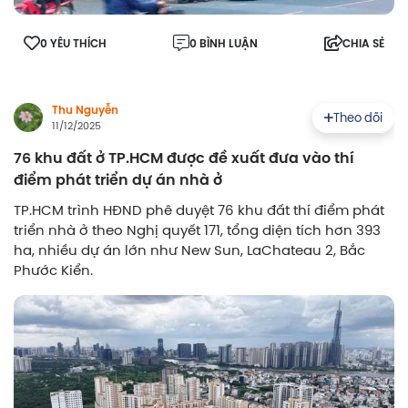
0 YÊU THÍCH
0 BÌNH LUẬN
CHIA SẺ
Thu Nguyễn
Theo dõi
11/12/2025
76 khu đất ở TP.HCM được đề xuất đưa vào thí
điểm phát triển dự án nhà ở
TP.HCM trình HĐND phê duyệt 76 khu đất thí điểm phát
triển nhà ở theo Nghị quyết 171, tổng diện tích hơn 393
ha, nhiều dự án lớn như New Sun, LaChateau 2, Bắc
Phước Kiển.