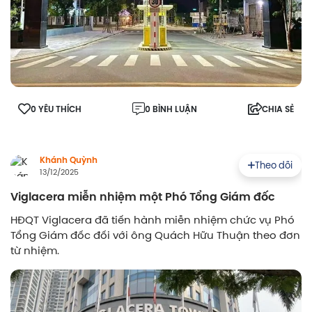
0 YÊU THÍCH
0 BÌNH LUẬN
CHIA SẺ
Khánh Quỳnh
Theo dõi
13/12/2025
Viglacera miễn nhiệm một Phó Tổng Giám đốc
HĐQT Viglacera đã tiến hành miễn nhiệm chức vụ Phó
Tổng Giám đốc đối với ông Quách Hữu Thuận theo đơn
từ nhiệm.