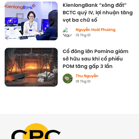
KienlongBank “xông đất”
BCTC quý IV, lợi nhuận tăng
vọt ba chữ số
Nguyễn Hoài Phương
19 Thg 01
Cổ đông lớn Pomina giảm
sở hữu sau khi cổ phiếu
POM tăng gấp 3 lần
Thu Nguyễn
18 Thg 01