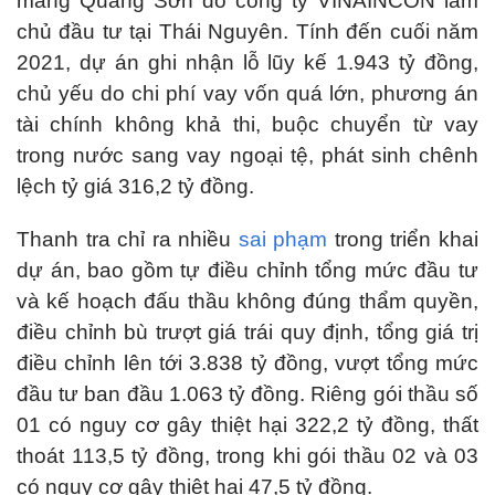
măng Quang Sơn do công ty VINAINCON làm
chủ đầu tư tại Thái Nguyên. Tính đến cuối năm
2021, dự án ghi nhận lỗ lũy kế 1.943 tỷ đồng,
chủ yếu do chi phí vay vốn quá lớn, phương án
tài chính không khả thi, buộc chuyển từ vay
trong nước sang vay ngoại tệ, phát sinh chênh
lệch tỷ giá 316,2 tỷ đồng.
Thanh tra chỉ ra nhiều
sai phạm
trong triển khai
dự án, bao gồm tự điều chỉnh tổng mức đầu tư
và kế hoạch đấu thầu không đúng thẩm quyền,
điều chỉnh bù trượt giá trái quy định, tổng giá trị
điều chỉnh lên tới 3.838 tỷ đồng, vượt tổng mức
đầu tư ban đầu 1.063 tỷ đồng. Riêng gói thầu số
01 có nguy cơ gây thiệt hại 322,2 tỷ đồng, thất
thoát 113,5 tỷ đồng, trong khi gói thầu 02 và 03
có nguy cơ gây thiệt hại 47,5 tỷ đồng.