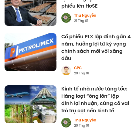
phiếu lên HoSE
Thu Nguyễn
21 Thg 01
Cổ phiếu PLX lập đỉnh gần 4
năm, hưởng lợi từ kỳ vọng
chính sách mới với xăng
dầu
CPC
20 Thg 01
Kinh tế nhà nước tăng tốc:
Hàng loạt “ông lớn” lập
đỉnh lợi nhuận, củng cố vai
trò trụ cột nền kinh tế
Thu Nguyễn
20 Thg 01