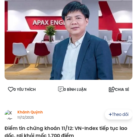
0 YÊU THÍCH
0 BÌNH LUẬN
CHIA SẺ
Khánh Quỳnh
Theo dõi
11/12/2025
Điểm tin chứng khoán 11/12: VN-Index tiếp tục lao
dốc, rơi khỏi mốc 1.700 điểm