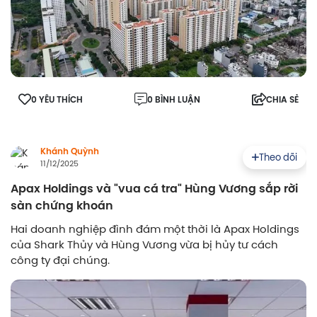
0 YÊU THÍCH
0 BÌNH LUẬN
CHIA SẺ
Khánh Quỳnh
Theo dõi
11/12/2025
Apax Holdings và "vua cá tra" Hùng Vương sắp rời
sàn chứng khoán
Hai doanh nghiệp đình đám một thời là Apax Holdings
của Shark Thủy và Hùng Vương vừa bị hủy tư cách
công ty đại chúng.