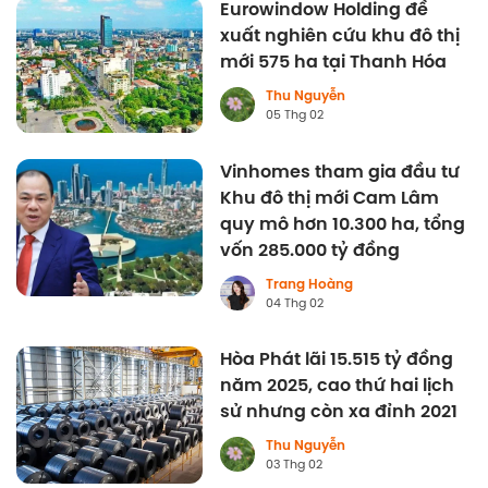
Eurowindow Holding đề
xuất nghiên cứu khu đô thị
mới 575 ha tại Thanh Hóa
Thu Nguyễn
05 Thg 02
Vinhomes tham gia đầu tư
Khu đô thị mới Cam Lâm
quy mô hơn 10.300 ha, tổng
vốn 285.000 tỷ đồng
Trang Hoàng
04 Thg 02
Hòa Phát lãi 15.515 tỷ đồng
năm 2025, cao thứ hai lịch
sử nhưng còn xa đỉnh 2021
Thu Nguyễn
03 Thg 02