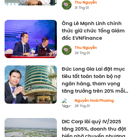
Thu Nguyễn
31 Thg 01
Ông Lê Mạnh Linh chính
thức giữ chức Tổng Giám
đốc EVNFinance
Thu Nguyễn
29 Thg 01
Đức Long Gia Lai đặt mục
tiêu tất toán toàn bộ nợ
ngân hàng, tham vọng
tăng trưởng trên 20% mỗi
năm
Nguyễn Hoài Phương
28 Thg 01
DIC Corp lãi quý IV/2025
tăng 205%, doanh thu đột
biến nhờ chuyển nhượng