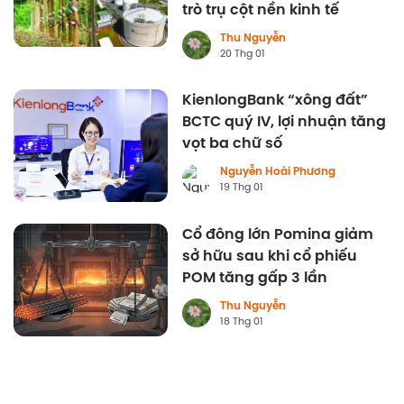
trò trụ cột nền kinh tế
Thu Nguyễn
20 Thg 01
KienlongBank “xông đất”
BCTC quý IV, lợi nhuận tăng
vọt ba chữ số
Nguyễn Hoài Phương
19 Thg 01
Cổ đông lớn Pomina giảm
sở hữu sau khi cổ phiếu
POM tăng gấp 3 lần
Thu Nguyễn
18 Thg 01