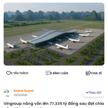
0 YÊU THÍCH
0 BÌNH LUẬN
CHIA SẺ
Khánh Quỳnh
Theo dõi
13/12/2025
Vingroup nâng vốn lên 77.335 tỷ đồng sau đợt chia