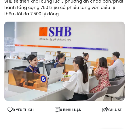
SHB sẽ triển khai cùng lúc 3 phương án chào bán/phát
hành tổng cộng 750 triệu cổ phiếu tăng vốn điều lệ
thêm tối đa 7.500 tỷ đồng.
0 YÊU THÍCH
0 BÌNH LUẬN
CHIA SẺ