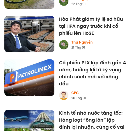
22 Thg 01
Hòa Phát giảm tỷ lệ sở hữu
tại HPA ngay trước khi cổ
phiếu lên HoSE
Thu Nguyễn
21 Thg 01
Cổ phiếu PLX lập đỉnh gần 4
năm, hưởng lợi từ kỳ vọng
chính sách mới với xăng
dầu
CPC
20 Thg 01
Kinh tế nhà nước tăng tốc:
Hàng loạt “ông lớn” lập
đỉnh lợi nhuận, củng cố vai