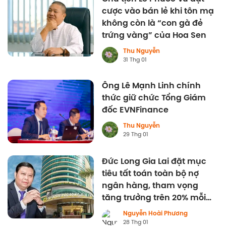
cược vào bán lẻ khi tôn mạ
không còn là “con gà đẻ
trứng vàng” của Hoa Sen
Thu Nguyễn
31 Thg 01
Ông Lê Mạnh Linh chính
thức giữ chức Tổng Giám
đốc EVNFinance
Thu Nguyễn
29 Thg 01
Đức Long Gia Lai đặt mục
tiêu tất toán toàn bộ nợ
ngân hàng, tham vọng
tăng trưởng trên 20% mỗi
năm
Nguyễn Hoài Phương
28 Thg 01