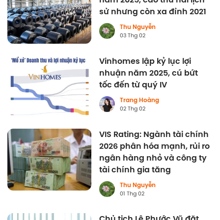
sử nhưng còn xa đỉnh 2021
Thu Nguyễn
03 Thg 02
Vinhomes lập kỷ lục lợi
nhuận năm 2025, cú bứt
tốc đến từ quý IV
Trang Hoàng
02 Thg 02
VIS Rating: Ngành tài chính
2026 phân hóa mạnh, rủi ro
ngân hàng nhỏ và công ty
tài chính gia tăng
Thu Nguyễn
01 Thg 02
Chủ tịch Lê Phước Vũ đặt