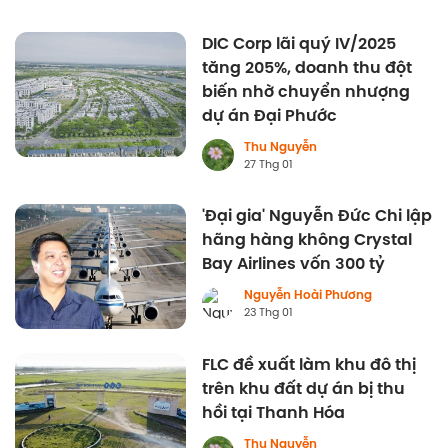
DIC Corp lãi quý IV/2025
tăng 205%, doanh thu đột
biến nhờ chuyển nhượng
dự án Đại Phước
Thu Nguyễn
27 Thg 01
'Đại gia' Nguyễn Đức Chi lập
hãng hàng không Crystal
Bay Airlines vốn 300 tỷ
Nguyễn Hoài Phương
23 Thg 01
FLC đề xuất làm khu đô thị
trên khu đất dự án bị thu
hồi tại Thanh Hóa
Thu Nguyễn