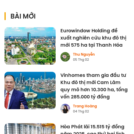
BÀI MỚI
Eurowindow Holding đề
xuất nghiên cứu khu đô thị
mới 575 ha tại Thanh Hóa
Thu Nguyễn
05 Thg 02
Vinhomes tham gia đầu tư
Khu đô thị mới Cam Lâm
quy mô hơn 10.300 ha, tổng
vốn 285.000 tỷ đồng
Trang Hoàng
04 Thg 02
Hòa Phát lãi 15.515 tỷ đồng
năm 2025, cao thứ hai lịch