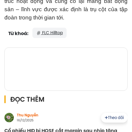
trúc hoạt động và củng cố lại mảng bất động
sản – lĩnh vực được xác định là trụ cột của tập
đoàn trong thời gian tới.
FLC Hilltop
Từ khoá:
ĐỌC THÊM
Thu Nguyễn
Theo dõi
16/12/2025
Cổ phiếu HID bị HOSE cắt margin sau nhịp tăng