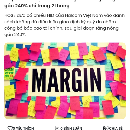
gần 240% chỉ trong 2 tháng
HOSE đưa cổ phiếu HID của Halcom Việt Nam vào danh
sách không đủ điều kiện giao dịch ký quỹ do chậm
công bố báo cáo tài chính, sau giai đoạn tăng nóng
gần 240%.
0 YÊU THÍCH
0 BÌNH LUẬN
CHIA SẺ