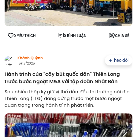
0 YÊU THÍCH
0 BÌNH LUẬN
CHIA SẺ
Khánh Quỳnh
Theo dõi
15/12/2025
Hành trình của "cây bút quốc dân" Thiên Long
trước bước ngoặt M&A với tập đoàn Nhật Bản
Sau nhiều thập kỷ giữ vị thế dẫn đầu thị trường nội địa,
Thiên Long (TLG) đang đứng trước một bước ngoặt
quan trọng trong hành trình phát triển.