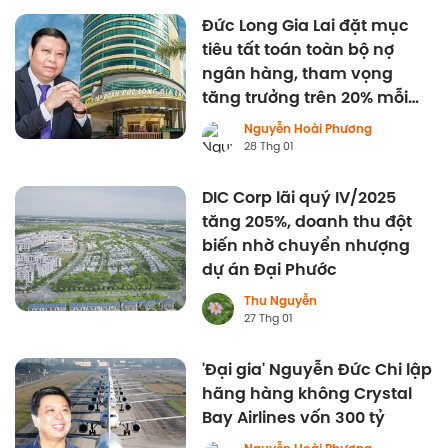
Đức Long Gia Lai đặt mục
tiêu tất toán toàn bộ nợ
ngân hàng, tham vọng
tăng trưởng trên 20% mỗi
năm
Nguyễn Hoài Phương
28 Thg 01
DIC Corp lãi quý IV/2025
tăng 205%, doanh thu đột
biến nhờ chuyển nhượng
dự án Đại Phước
Thu Nguyễn
27 Thg 01
'Đại gia' Nguyễn Đức Chi lập
hãng hàng không Crystal
Bay Airlines vốn 300 tỷ