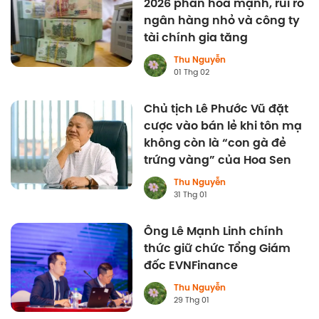
2026 phân hóa mạnh, rủi ro
ngân hàng nhỏ và công ty
tài chính gia tăng
Thu Nguyễn
01 Thg 02
Chủ tịch Lê Phước Vũ đặt
cược vào bán lẻ khi tôn mạ
không còn là “con gà đẻ
trứng vàng” của Hoa Sen
Thu Nguyễn
31 Thg 01
Ông Lê Mạnh Linh chính
thức giữ chức Tổng Giám
đốc EVNFinance
Thu Nguyễn
29 Thg 01