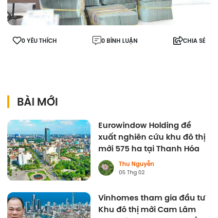
0 YÊU THÍCH
0 BÌNH LUẬN
CHIA SẺ
BÀI MỚI
Eurowindow Holding đề
xuất nghiên cứu khu đô thị
mới 575 ha tại Thanh Hóa
Thu Nguyễn
05 Thg 02
Vinhomes tham gia đầu tư
Khu đô thị mới Cam Lâm