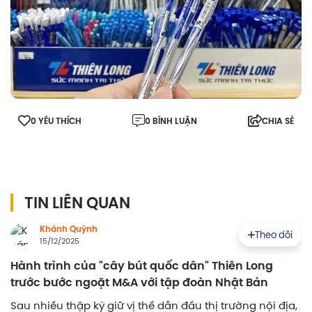
0 YÊU THÍCH
0 BÌNH LUẬN
CHIA SẺ
TIN LIÊN QUAN
Khánh Quỳnh
Theo dõi
15/12/2025
Hành trình của "cây bút quốc dân" Thiên Long
trước bước ngoặt M&A với tập đoàn Nhật Bản
Sau nhiều thập kỷ giữ vị thế dẫn đầu thị trường nội địa,