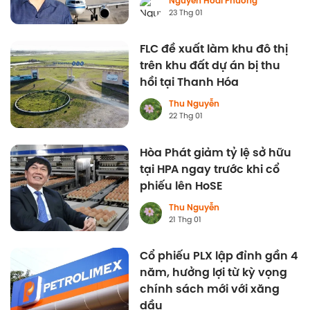
Nguyễn Hoài Phương
23 Thg 01
FLC đề xuất làm khu đô thị
trên khu đất dự án bị thu
hồi tại Thanh Hóa
Thu Nguyễn
22 Thg 01
Hòa Phát giảm tỷ lệ sở hữu
tại HPA ngay trước khi cổ
phiếu lên HoSE
Thu Nguyễn
21 Thg 01
Cổ phiếu PLX lập đỉnh gần 4
năm, hưởng lợi từ kỳ vọng
chính sách mới với xăng
dầu