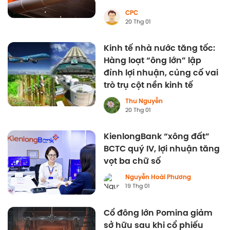
CPC
20 Thg 01
Kinh tế nhà nước tăng tốc:
Hàng loạt “ông lớn” lập
đỉnh lợi nhuận, củng cố vai
trò trụ cột nền kinh tế
Thu Nguyễn
20 Thg 01
KienlongBank “xông đất”
BCTC quý IV, lợi nhuận tăng
vọt ba chữ số
Nguyễn Hoài Phương
19 Thg 01
Cổ đông lớn Pomina giảm
sở hữu sau khi cổ phiếu