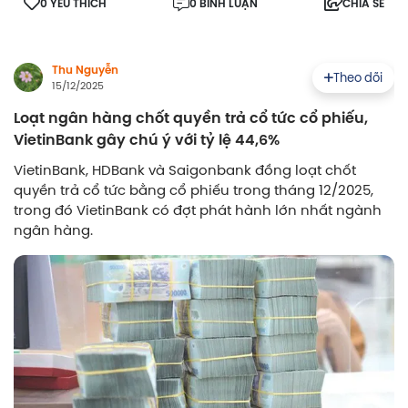
0 YÊU THÍCH
0 BÌNH LUẬN
CHIA SẺ
Thu Nguyễn
Theo dõi
15/12/2025
Loạt ngân hàng chốt quyền trả cổ tức cổ phiếu,
VietinBank gây chú ý với tỷ lệ 44,6%
VietinBank, HDBank và Saigonbank đồng loạt chốt
quyền trả cổ tức bằng cổ phiếu trong tháng 12/2025,
trong đó VietinBank có đợt phát hành lớn nhất ngành
ngân hàng.