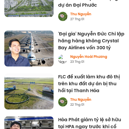
dự án Đại Phước
Thu Nguyễn
27 Thg 01
'Đại gia' Nguyễn Đức Chi lập
hãng hàng không Crystal
Bay Airlines vốn 300 tỷ
Nguyễn Hoài Phương
23 Thg 01
FLC đề xuất làm khu đô thị
trên khu đất dự án bị thu
hồi tại Thanh Hóa
Thu Nguyễn
22 Thg 01
Hòa Phát giảm tỷ lệ sở hữu
tại HPA ngay trước khi cổ