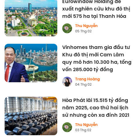
Eurowindow Holding đề
xuất nghiên cứu khu đô thị
mới 575 ha tại Thanh Hóa
Thu Nguyễn
05 Thg 02
Vinhomes tham gia đầu tư
Khu đô thị mới Cam Lâm
quy mô hơn 10.300 ha, tổng
vốn 285.000 tỷ đồng
Trang Hoàng
04 Thg 02
Hòa Phát lãi 15.515 tỷ đồng
năm 2025, cao thứ hai lịch
sử nhưng còn xa đỉnh 2021
Thu Nguyễn
03 Thg 02