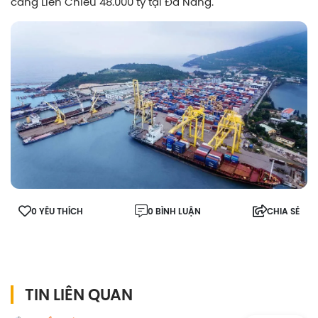
cảng Liên Chiểu 48.000 tỷ tại Đà Nẵng.
0 YÊU THÍCH
0 BÌNH LUẬN
CHIA SẺ
TIN LIÊN QUAN