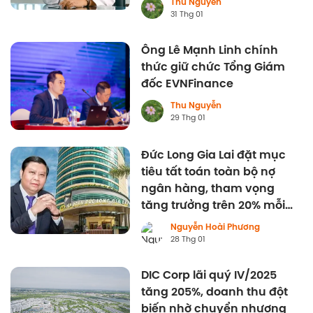
Thu Nguyễn
31 Thg 01
Ông Lê Mạnh Linh chính
thức giữ chức Tổng Giám
đốc EVNFinance
Thu Nguyễn
29 Thg 01
Đức Long Gia Lai đặt mục
tiêu tất toán toàn bộ nợ
ngân hàng, tham vọng
tăng trưởng trên 20% mỗi
năm
Nguyễn Hoài Phương
28 Thg 01
DIC Corp lãi quý IV/2025
tăng 205%, doanh thu đột
biến nhờ chuyển nhượng