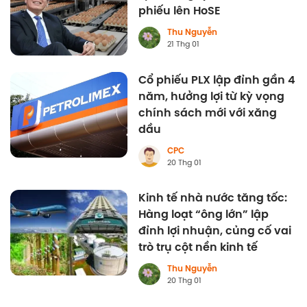
phiếu lên HoSE
Thu Nguyễn
21 Thg 01
Cổ phiếu PLX lập đỉnh gần 4
năm, hưởng lợi từ kỳ vọng
chính sách mới với xăng
dầu
CPC
20 Thg 01
Kinh tế nhà nước tăng tốc:
Hàng loạt “ông lớn” lập
đỉnh lợi nhuận, củng cố vai
trò trụ cột nền kinh tế
Thu Nguyễn
20 Thg 01