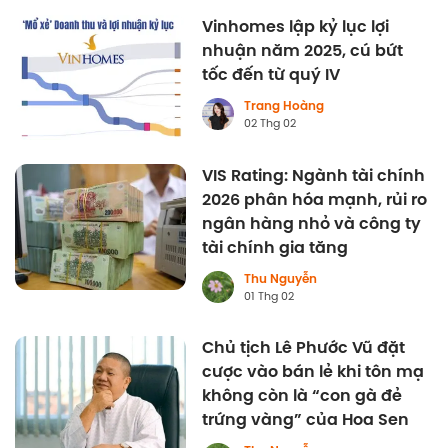
Vinhomes lập kỷ lục lợi
nhuận năm 2025, cú bứt
tốc đến từ quý IV
Trang Hoàng
02 Thg 02
VIS Rating: Ngành tài chính
2026 phân hóa mạnh, rủi ro
ngân hàng nhỏ và công ty
tài chính gia tăng
Thu Nguyễn
01 Thg 02
Chủ tịch Lê Phước Vũ đặt
cược vào bán lẻ khi tôn mạ
không còn là “con gà đẻ
trứng vàng” của Hoa Sen