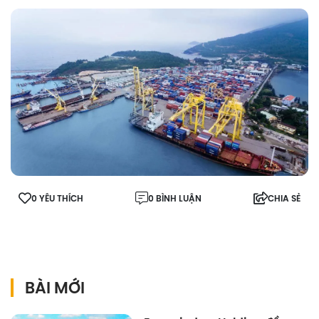
0 YÊU THÍCH
0 BÌNH LUẬN
CHIA SẺ
BÀI MỚI