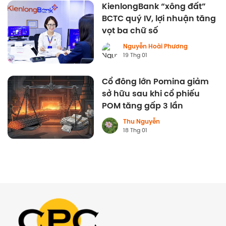
KienlongBank “xông đất”
BCTC quý IV, lợi nhuận tăng
vọt ba chữ số
Nguyễn Hoài Phương
19 Thg 01
Cổ đông lớn Pomina giảm
sở hữu sau khi cổ phiếu
POM tăng gấp 3 lần
Thu Nguyễn
18 Thg 01