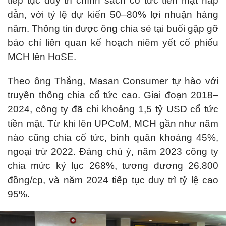
tiếp tục duy trì chính sách cổ tức tiền mặt hấp
dẫn, với tỷ lệ dự kiến 50–80% lợi nhuận hàng
năm. Thông tin được ông chia sẻ tại buổi gặp gỡ
báo chí liên quan kế hoạch niêm yết cổ phiếu
MCH lên HoSE.
Theo ông Thắng, Masan Consumer tự hào với
truyền thống chia cổ tức cao. Giai đoạn 2018–
2024, công ty đã chi khoảng 1,5 tỷ USD cổ tức
tiền mặt. Từ khi lên UPCoM, MCH gần như năm
nào cũng chia cổ tức, bình quân khoảng 45%,
ngoại trừ 2022. Đáng chú ý, năm 2023 công ty
chia mức kỷ lục 268%, tương đương 26.800
đồng/cp, và năm 2024 tiếp tục duy trì tỷ lệ cao
95%.