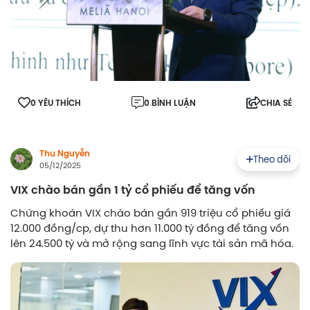
0 YÊU THÍCH
0 BÌNH LUẬN
CHIA SẺ
Thu Nguyễn
Theo dõi
05/12/2025
VIX chào bán gần 1 tỷ cổ phiếu để tăng vốn
Chứng khoán VIX chào bán gần 919 triệu cổ phiếu giá
12.000 đồng/cp, dự thu hơn 11.000 tỷ đồng để tăng vốn
lên 24.500 tỷ và mở rộng sang lĩnh vực tài sản mã hóa.