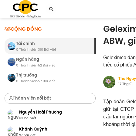
Gelexim
CỘNG ĐỒNG
ABW, gi
Tài chính
0 Thành viên
310 Bài viết
·
Geleximco đăn
Ngân hàng
triệu cổ phiếu 
0 Thành viên
52 Bài viết
·
Thị trường
Thu Ngu
0 Thành viên
57 Bài viết
·
17 Thg 01
Thành viên nổi bật
Tập đoàn Gele
giữ tại CTCP
Nguyễn Hoài Phương
cấu lại nguồn
101 bài viết
khoảng thời gi
Khánh Quỳnh
97 bài viết