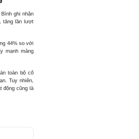
 Bình ghi nhận
 tăng lần lượt
tăng 44% so với
đẩy mạnh mảng
bán toàn bộ cổ
ạn. Tuy nhiên,
t động cũng là