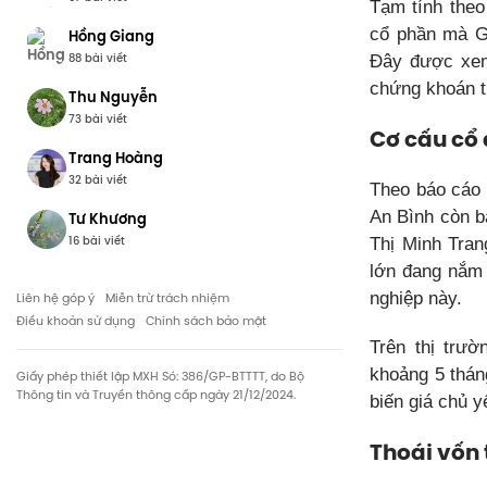
Tạm tính theo
cổ phần mà G
Hồng Giang
88 bài viết
Đây được xem
chứng khoán t
Thu Nguyễn
73 bài viết
Cơ cấu cổ
Trang Hoàng
32 bài viết
Theo báo cáo 
An Bình còn b
Tư Khương
16 bài viết
Thị Minh Tra
lớn đang nắm 
nghiệp này.
Liên hệ góp ý
Miễn trừ trách nhiệm
Điều khoản sử dụng
Chính sách bảo mật
Trên thị trườ
khoảng 5 thán
Giấy phép thiết lập MXH Só: 386/GP-BTTTT, do Bộ
Thông tin và Truyền thông cấp ngày 21/12/2024.
biến giá chủ y
Thoái vốn