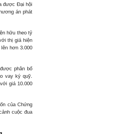
a được Đại hội
phương án phát
ện hữu theo tỷ
i thị giá hiện
 lên hơn 3.000
g được phân bổ
ho vay ký quỹ.
với giá 10.000
vốn của Chứng
 cảnh cuộc đua
g