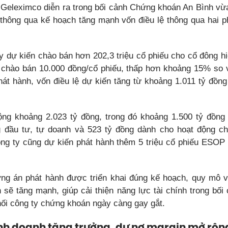
 Geleximco diễn ra trong bối cảnh Chứng khoán An Bình vừ
thông qua kế hoạch tăng mạnh vốn điều lệ thông qua hai 
ty dự kiến chào bán hơn 202,3 triệu cổ phiếu cho cổ đông hi
iá chào bán 10.000 đồng/cổ phiếu, thấp hơn khoảng 15% so vớ
phát hành, vốn điều lệ dự kiến tăng từ khoảng 1.011 tỷ đồng
ộng khoảng 2.023 tỷ đồng, trong đó khoảng 1.500 tỷ đồn
 đầu tư, tự doanh và 523 tỷ đồng dành cho hoạt động c
ng ty cũng dự kiến phát hành thêm 5 triệu cổ phiếu ESOP 
.
ng án phát hành được triển khai đúng kế hoạch, quy mô 
 sẽ tăng mạnh, giúp cải thiện năng lực tài chính trong bối
hối công ty chứng khoán ngày càng gay gắt.
inh doanh tăng trưởng, dư nợ margin mở rộn