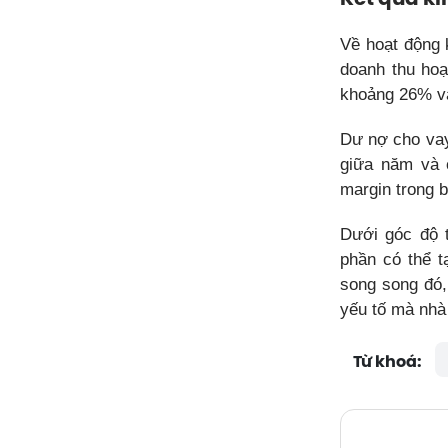
Về hoạt động 
doanh thu hoạ
khoảng 26% v
Dư nợ cho vay 
giữa năm và 
margin trong b
Dưới góc độ t
phần có thể t
song song đó,
yếu tố mà nhà 
Từ khoá: