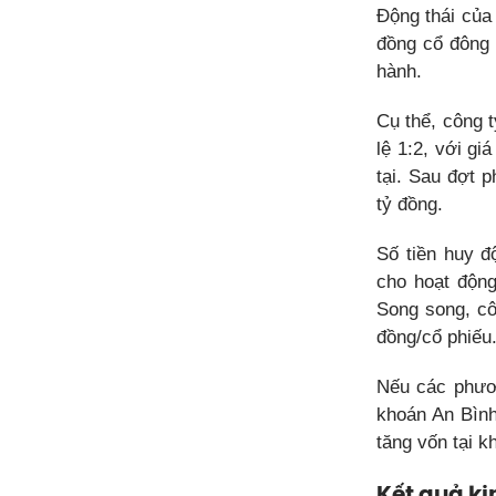
Động thái của
đồng cổ đông 
hành.
Cụ thể, công 
lệ 1:2, với g
tại. Sau đợt 
tỷ đồng.
Số tiền huy đ
cho hoạt động
Song song, cô
đồng/cổ phiếu
Nếu các phươ
khoán An Bình
tăng vốn tại k
Kết quả k