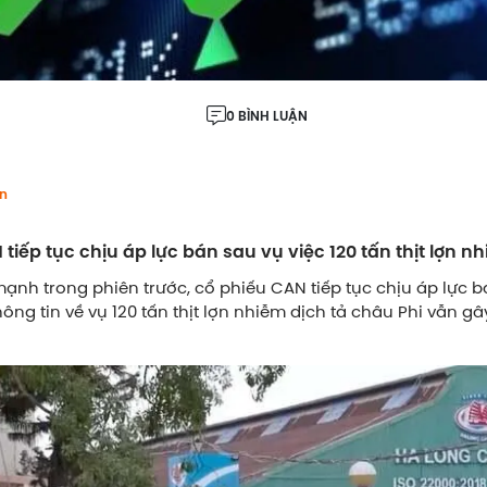
0 BÌNH LUẬN
n
tiếp tục chịu áp lực bán sau vụ việc 120 tấn thịt lợn n
ạnh trong phiên trước, cổ phiếu CAN tiếp tục chịu áp lực b
thông tin về vụ 120 tấn thịt lợn nhiễm dịch tả châu Phi vẫn gâ