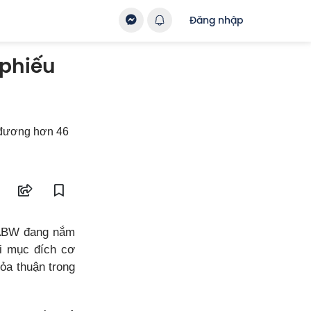
Đăng nhập
 phiếu
 đương hơn 46
u ABW đang nắm
i mục đích cơ
ỏa thuận trong