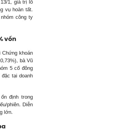
/1, giá trị lô
 vụ hoàn tất.
 nhóm công ty
% vốn
ại Chứng khoán
10,73%), bà Vũ
hóm 5 cổ đông
 đặc tại doanh
 ổn định trong
ếu/phiên. Diễn
g lớn.
ba