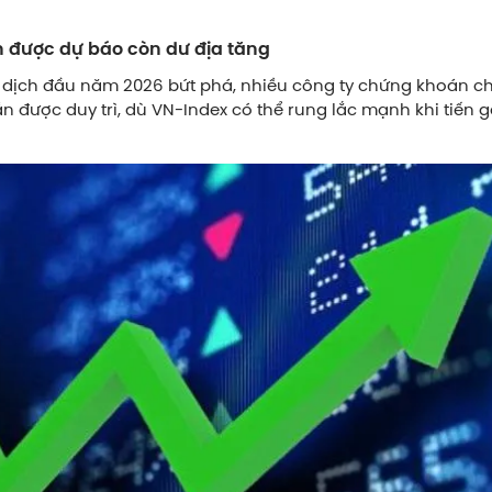
 được dự báo còn dư địa tăng
 dịch đầu năm 2026 bứt phá, nhiều công ty chứng khoán c
n được duy trì, dù VN-Index có thể rung lắc mạnh khi tiến 