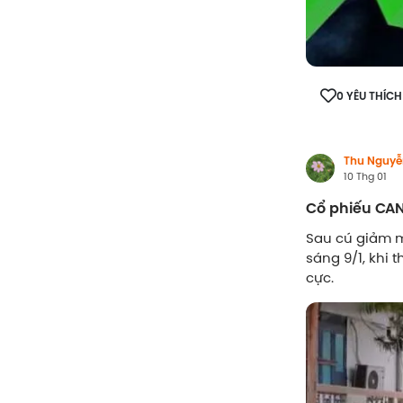
0 YÊU THÍCH
Thu Nguyễ
10 Thg 01
Cổ phiếu CAN 
Sau cú giảm m
sáng 9/1, khi 
cực.