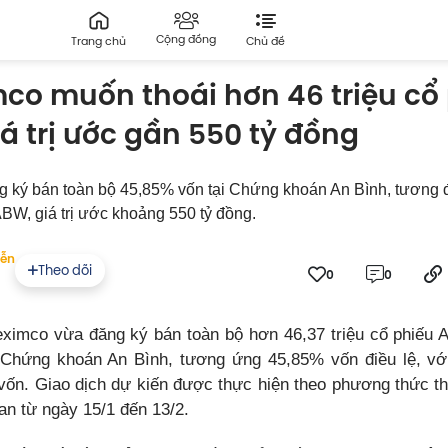
Cộng đồng
Trang chủ
Chủ đề
co muốn thoái hơn 46 triệu cổ
á trị ước gần 550 tỷ đồng
g ký bán toàn bộ 45,85% vốn tại Chứng khoán An Bình, tương
ABW, giá trị ước khoảng 550 tỷ đồng.
yễn
Theo dõi
0
0
ximco vừa đăng ký bán toàn bộ hơn 46,37 triệu cổ phiế
 Chứng khoán An Bình, tương ứng 45,85% vốn điều lệ, vớ
 vốn. Giao dịch dự kiến được thực hiện theo phương thức th
an từ ngày 15/1 đến 13/2.