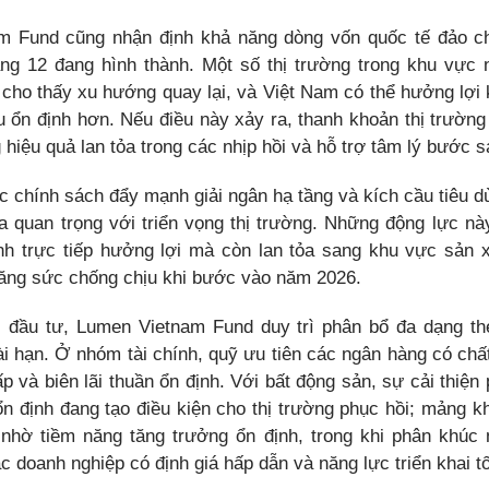
m Fund cũng nhận định khả năng dòng vốn quốc tế đảo c
áng 12 đang hình thành. Một số thị trường trong khu vực 
ã cho thấy xu hướng quay lại, và Việt Nam có thể hưởng lợi 
u ổn định hơn. Nếu điều này xảy ra, thanh khoản thị trườn
g hiệu quả lan tỏa trong các nhịp hồi và hỗ trợ tâm lý bước
 chính sách đẩy mạnh giải ngân hạ tầng và kích cầu tiêu dù
ựa quan trọng với triển vọng thị trường. Những động lực nà
h trực tiếp hưởng lợi mà còn lan tỏa sang khu vực sản x
tăng sức chống chịu khi bước vào năm 2026.
 đầu tư, Lumen Vietnam Fund duy trì phân bổ đa dạng t
ài hạn. Ở nhóm tài chính, quỹ ưu tiên các ngân hàng có chất
ấp và biên lãi thuần ổn định. Với bất động sản, sự cải thiện
 ổn định đang tạo điều kiện cho thị trường phục hồi; mảng k
nhờ tiềm năng tăng trưởng ổn định, trong khi phân khúc 
 doanh nghiệp có định giá hấp dẫn và năng lực triển khai tố