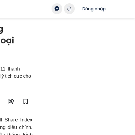
Đăng nhập
g
goại
 11, thanh
lý tích cực cho
l Share Index
ng điều chỉnh.
ầu tháng, kích