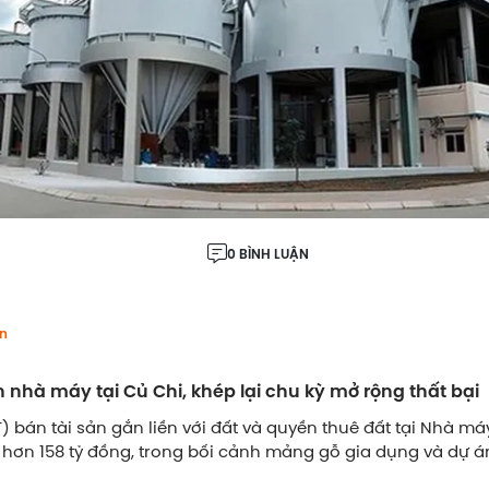
0 BÌNH LUẬN
n
nhà máy tại Củ Chi, khép lại chu kỳ mở rộng thất bại
 bán tài sản gắn liền với đất và quyền thuê đất tại Nhà m
á hơn 158 tỷ đồng, trong bối cảnh mảng gỗ gia dụng và dự 