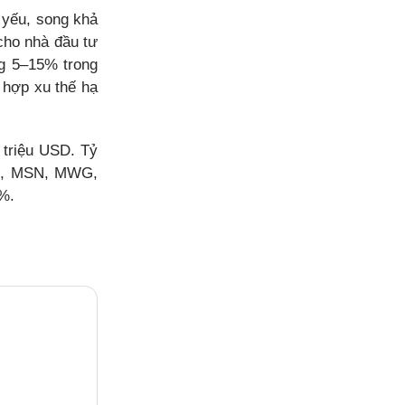
 yếu, song khả
cho nhà đầu tư
ng 5–15% trong
 hợp xu thế hạ
 triệu USD. Tỷ
PG, MSN, MWG,
%.