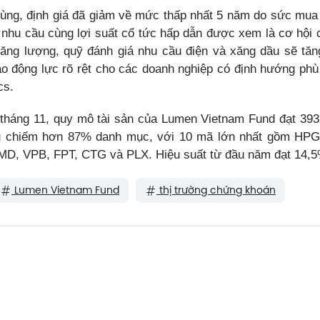
ùng, định giá đã giảm về mức thấp nhất 5 năm do sức mua
 nhu cầu cùng lợi suất cổ tức hấp dẫn được xem là cơ hội 
năng lượng, quỹ đánh giá nhu cầu điện và xăng dầu sẽ tă
tạo động lực rõ rệt cho các doanh nghiệp có định hướng phù
cs.
 tháng 11, quy mô tài sản của Lumen Vietnam Fund đạt 393
ếu chiếm hơn 87% danh mục, với 10 mã lớn nhất gồm H
D, VPB, FPT, CTG và PLX. Hiệu suất từ đầu năm đạt 14,5
Lumen Vietnam Fund
thị trường chứng khoán