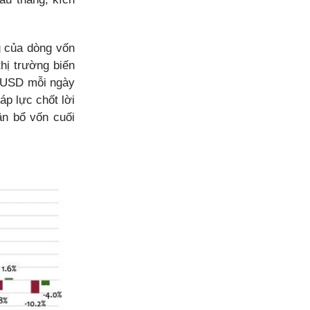
g của dòng vốn
thị trường biến
u USD mỗi ngày
áp lực chốt lời
ân bổ vốn cuối