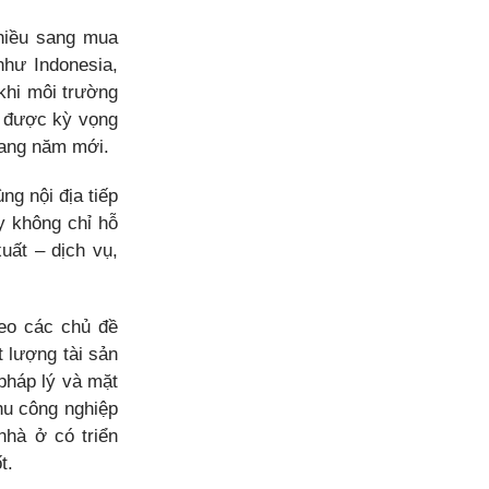
hiều sang mua
như Indonesia,
khi môi trường
g được kỳ vọng
 sang năm mới.
ng nội địa tiếp
y không chỉ hỗ
uất – dịch vụ,
heo các chủ đề
 lượng tài sản
 pháp lý và mặt
hu công nghiệp
nhà ở có triển
t.