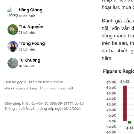
hoạt lực mua 
Hồng Giang
88 bài viết
Đánh giá của 
Thu Nguyễn
nội, vốn vẫn d
73 bài viết
động mạnh tro
Trang Hoàng
trên ba sàn, t
32 bài viết
đã hạ nhiệt, 
năm.
Tư Khương
16 bài viết
Liên hệ góp ý
Miễn trừ trách nhiệm
Điều khoản sử dụng
Chính sách bảo mật
Giấy phép thiết lập MXH Só: 386/GP-BTTTT, do Bộ
Thông tin và Truyền thông cấp ngày 21/12/2024.