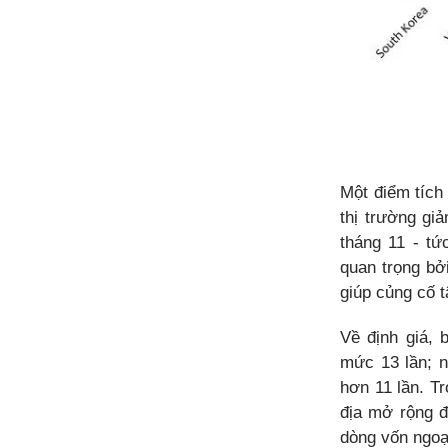
Một điểm tích 
thị trường gi
tháng 11 - tứ
quan trọng bởi
giúp củng cố t
Về định giá, 
mức 13 lần; n
hơn 11 lần. T
địa mở rộng đ
dòng vốn ngoạ