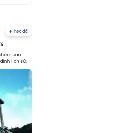
Theo dõi
ới
c nhóm cao
ỉnh lịch sử.