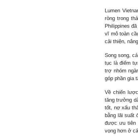
Lumen Vietna
ròng trong th
Philippines đ
vĩ mô toàn cầ
cải thiện, nân
Song song, các
tục là điểm t
trợ nhóm ngàn
góp phần gia 
Về chiến lược
tăng trưởng d
tốt, nợ xấu th
bằng lãi suất
được ưu tiên 
vọng hơn ở các