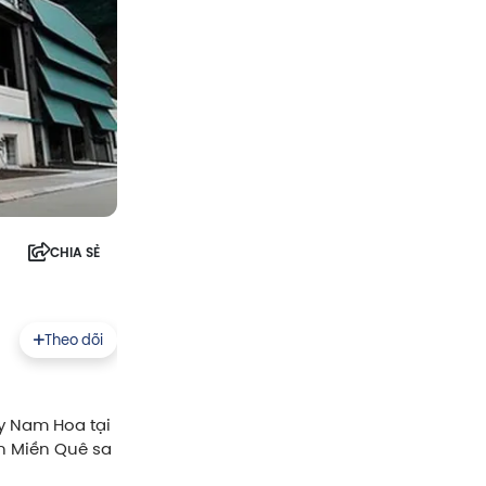
CHIA SẺ
Theo dõi
áy Nam Hoa tại
án Miền Quê sa