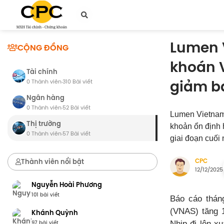
Lumen 
CỘNG ĐỒNG
khoán 
Tài chính
giảm b
0 Thành viên
310 Bài viết
·
Ngân hàng
0 Thành viên
52 Bài viết
·
Lumen Vietnam 
Thị trường
khoản ổn định 
0 Thành viên
57 Bài viết
·
giai đoạn cuối
Thành viên nổi bật
CPC
12/12/2025
Nguyễn Hoài Phương
101 bài viết
Báo cáo thán
(VNAS) tăng 1
Khánh Quỳnh
97 bài viết
Nhịp đi lên x