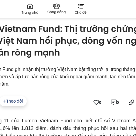
Cộng đồng
Trang chủ
Chủ đề
Vietnam Fund: Thị trường chứn
Việt Nam hồi phục, dòng vốn n
án ròng mạnh
Fund ghi nhận thị trường Việt Nam bật tăng trở lại trong tháng
hơn và áp lực bán ròng của khối ngoại giảm mạnh, tạo nền tâm 
 năm.
Theo dõi
0
0
g 11 của Lumen Vietnam Fund cho biết chỉ số Vietnam Al
,6% lên 1.812 điểm, đánh dấu tháng phục hồi sau hai thá
uất hiện ngay khi thị trường chạm đáy gần bốn tháng vào đ