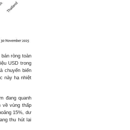
ị bán ròng toàn
riệu USD trong
là chuyển biến
ực này hạ nhiệt
Nam đang quanh
m về vùng thấp
khoảng 15%, dư
ng thu hút lại