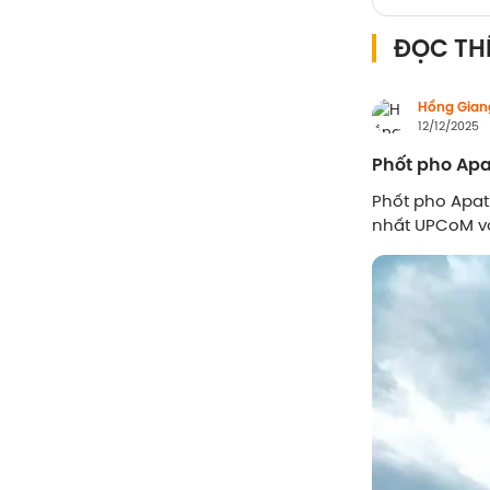
ĐỌC TH
Hồng Gian
12/12/2025
Phốt pho Apat
Phốt pho Apati
nhất UPCoM với