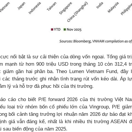
cực nổi bật là sự cải thiện của dòng vốn ngoại. Tổng giá tr
ảm mạnh từ hơn 900 triệu USD trong tháng 10 còn 312,4 t
c giảm gần hai phần ba. Theo Lumen Vietnam Fund, đây 
 các tháng trước ghi nhận tình trạng rút vốn kéo dài. Áp l
âm lý và hỗ trợ đà phục hồi của thị trường.
báo cáo cho biết P/E forward 2026 của thị trường Việt 
ếu loại trừ nhóm bốn cổ phiếu lớn của Vingroup, P/E giả
rong bối cảnh tăng trưởng lợi nhuận năm 2026 dự báo đạt 
ịnh giá vẫn đáng kể, nhất là khi nhiều thị trường ASEAN đa
i sau biến động của năm 2025.