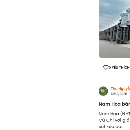
0 YÊU THÍCH
Thu Nguyễ
12/12/2025
Nam Hoa bán 
Nam Hoa (NHT)
Củ Chi với gi
sút kéo dài.