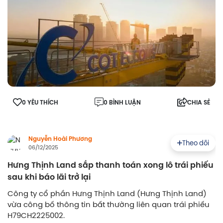
0 YÊU THÍCH
0 BÌNH LUẬN
CHIA SẺ
Nguyễn Hoài Phương
Theo dõi
06/12/2025
Hưng Thịnh Land sắp thanh toán xong lô trái phiếu
sau khi báo lãi trở lại
Công ty cổ phần Hưng Thịnh Land (Hưng Thịnh Land)
vừa công bố thông tin bất thường liên quan trái phiếu
H79CH2225002.