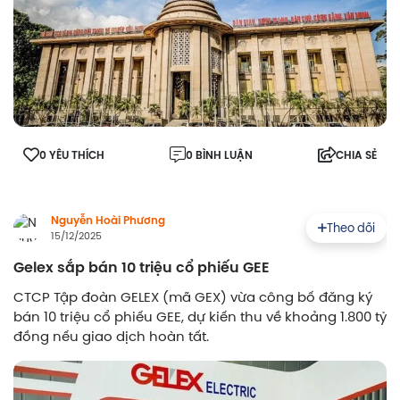
0 YÊU THÍCH
0 BÌNH LUẬN
CHIA SẺ
Nguyễn Hoài Phương
Theo dõi
15/12/2025
Gelex sắp bán 10 triệu cổ phiếu GEE
CTCP Tập đoàn GELEX (mã GEX) vừa công bố đăng ký
bán 10 triệu cổ phiếu GEE, dự kiến thu về khoảng 1.800 tỷ
đồng nếu giao dịch hoàn tất.