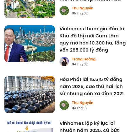
Thu Nguyễn
05 Thg 02
Vinhomes tham gia đầu tư
Khu đô thị mới Cam Lâm
quy mô hơn 10.300 ha, tổng
vốn 285.000 tỷ đồng
Trang Hoàng
04 Thg 02
Hòa Phát lãi 15.515 tỷ đồng
năm 2025, cao thứ hai lịch
sử nhưng còn xa đỉnh 2021
Thu Nguyễn
03 Thg 02
Vinhomes lập kỷ lục lợi
nhuận năm 2025, cú bứt