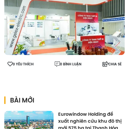
0 YÊU THÍCH
0 BÌNH LUẬN
CHIA SẺ
BÀI MỚI
Eurowindow Holding đề
xuất nghiên cứu khu đô thị
mới 575 ha tại Thanh Hóa