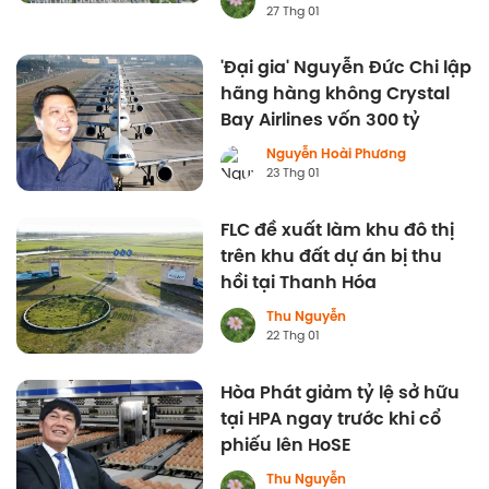
27 Thg 01
'Đại gia' Nguyễn Đức Chi lập
hãng hàng không Crystal
Bay Airlines vốn 300 tỷ
Nguyễn Hoài Phương
23 Thg 01
FLC đề xuất làm khu đô thị
trên khu đất dự án bị thu
hồi tại Thanh Hóa
Thu Nguyễn
22 Thg 01
Hòa Phát giảm tỷ lệ sở hữu
tại HPA ngay trước khi cổ
phiếu lên HoSE
Thu Nguyễn