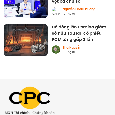
vọt ba chữ số
Nguyễn Hoài Phương
19 Thg 01
Cổ đông lớn Pomina giảm
sở hữu sau khi cổ phiếu
POM tăng gấp 3 lần
Thu Nguyễn
18 Thg 01