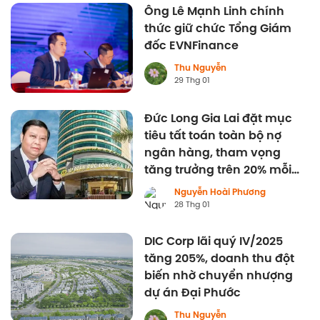
Ông Lê Mạnh Linh chính
thức giữ chức Tổng Giám
đốc EVNFinance
Thu Nguyễn
29 Thg 01
Đức Long Gia Lai đặt mục
tiêu tất toán toàn bộ nợ
ngân hàng, tham vọng
tăng trưởng trên 20% mỗi
năm
Nguyễn Hoài Phương
28 Thg 01
DIC Corp lãi quý IV/2025
tăng 205%, doanh thu đột
biến nhờ chuyển nhượng
dự án Đại Phước
Thu Nguyễn