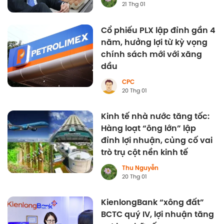
21 Thg 01
Cổ phiếu PLX lập đỉnh gần 4
năm, hưởng lợi từ kỳ vọng
chính sách mới với xăng
dầu
CPC
20 Thg 01
Kinh tế nhà nước tăng tốc:
Hàng loạt “ông lớn” lập
đỉnh lợi nhuận, củng cố vai
trò trụ cột nền kinh tế
Thu Nguyễn
20 Thg 01
KienlongBank “xông đất”
BCTC quý IV, lợi nhuận tăng